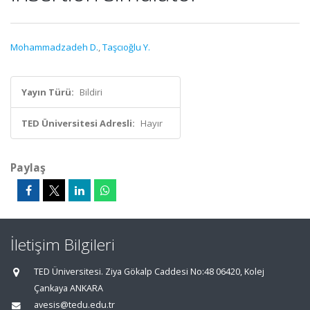
Mohammadzadeh D.
,
Taşcıoğlu Y.
Yayın Türü:
Bildiri
TED Üniversitesi Adresli:
Hayır
Paylaş
İletişim Bilgileri
TED Üniversitesi. Ziya Gökalp Caddesi No:48 06420, Kolej
Çankaya ANKARA
avesis@tedu.edu.tr