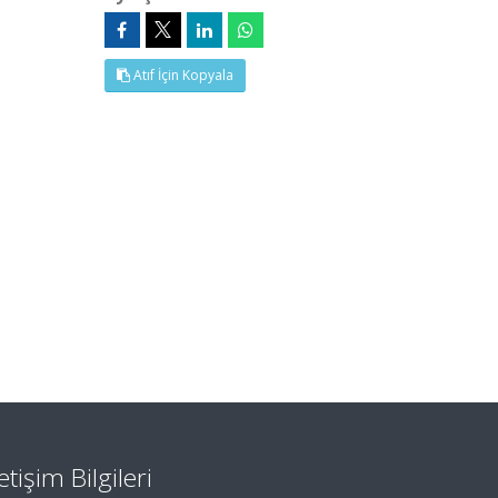
Atıf İçin Kopyala
letişim Bilgileri