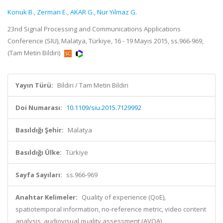
Konuk B.
,
Zerman E.
,
AKAR G.
,
Nur Yılmaz G.
23nd Signal Processing and Communications Applications
Conference (SIU), Malatya, Türkiye, 16 - 19 Mayıs 2015, ss.966-969,
(Tam Metin Bildiri)
Yayın Türü:
Bildiri / Tam Metin Bildiri
Doi Numarası:
10.1109/siu.2015.7129992
Basıldığı Şehir:
Malatya
Basıldığı Ülke:
Türkiye
Sayfa Sayıları:
ss.966-969
Anahtar Kelimeler:
Quality of experience (QoE),
spatiotemporal information, no-reference metric, video content
analysis, audiovisual quality assessment (AVQA)