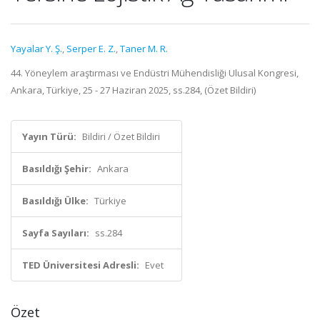
Yayalar Y. Ş.
,
Serper E. Z.
,
Taner M. R.
44. Yöneylem araştırması ve Endüstri Mühendisliği Ulusal Kongresi,
Ankara, Türkiye, 25 - 27 Haziran 2025, ss.284, (Özet Bildiri)
Yayın Türü:
Bildiri / Özet Bildiri
Basıldığı Şehir:
Ankara
Basıldığı Ülke:
Türkiye
Sayfa Sayıları:
ss.284
TED Üniversitesi Adresli:
Evet
Özet