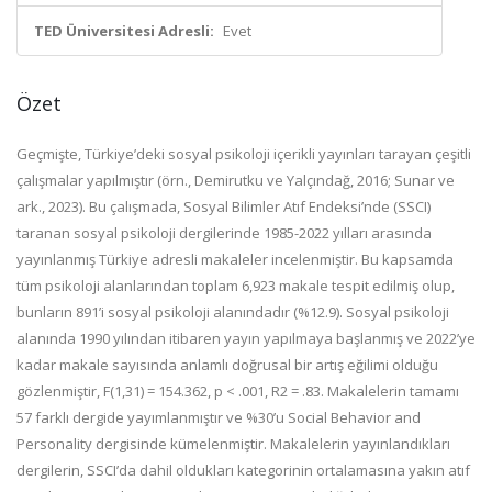
TED Üniversitesi Adresli:
Evet
Özet
Geçmişte, Türkiye’deki sosyal psikoloji içerikli yayınları tarayan çeşitli
çalışmalar yapılmıştır (örn., Demirutku ve Yalçındağ, 2016; Sunar ve
ark., 2023). Bu çalışmada, Sosyal Bilimler Atıf Endeksi’nde (SSCI)
taranan sosyal psikoloji dergilerinde 1985-2022 yılları arasında
yayınlanmış Türkiye adresli makaleler incelenmiştir. Bu kapsamda
tüm psikoloji alanlarından toplam 6,923 makale tespit edilmiş olup,
bunların 891’i sosyal psikoloji alanındadır (%12.9). Sosyal psikoloji
alanında 1990 yılından itibaren yayın yapılmaya başlanmış ve 2022’ye
kadar makale sayısında anlamlı doğrusal bir artış eğilimi olduğu
gözlenmiştir, F(1,31) = 154.362, p < .001, R2 = .83. Makalelerin tamamı
57 farklı dergide yayımlanmıştır ve %30’u Social Behavior and
Personality dergisinde kümelenmiştir. Makalelerin yayınlandıkları
dergilerin, SSCI’da dahil oldukları kategorinin ortalamasına yakın atıf