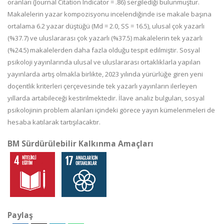
oranları (Journal Citation Indicator = .86) sergilediği bulunmuştur.
Makalelerin yazar kompozisyonu incelendiğinde ise makale başına
ortalama 6.2 yazar düştüğü (Md = 2.0, SS = 16.5), ulusal çok yazarlı
(%37.7) ve uluslararası çok yazarlı (%37.5) makalelerin tek yazarlı
(%24.5) makalelerden daha fazla olduğu tespit edilmiştir. Sosyal
psikoloji yayınlarında ulusal ve uluslararası ortaklıklarla yapılan
yayınlarda artış olmakla birlikte, 2023 yılında yürürlüğe giren yeni
doçentlik kriterleri çerçevesinde tek yazarlı yayınların ilerleyen
yıllarda artabileceği kestirilmektedir. İlave analiz bulguları, sosyal
psikolojinin problem alanları içindeki görece yayın kümelenmeleri de
hesaba katılarak tartışılacaktır.
BM Sürdürülebilir Kalkınma Amaçları
Paylaş