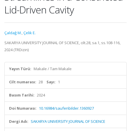
Lid-Driven Cavity
Çaldağ M.
,
Çelik E.
SAKARYA UNIVERSITY JOURNAL OF SCIENCE, cilt.28, sa.1, ss.108-116,
2024 (TRDizin)
Yayın Türü:
Makale / Tam Makale
Cilt numarası:
28
Sayı:
1
Basım Tarihi:
2024
Doi Numarası:
10.16984/saufenbilder.1360927
Dergi Adı:
SAKARYA UNIVERSITY JOURNAL OF SCIENCE