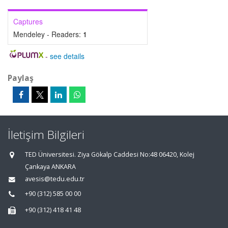
Captures
Mendeley - Readers:
1
-
see details
Paylaş
İletişim Bilgileri
TED Üniversitesi. Ziya Gökalp Caddesi No:48 06420, Kolej
Çankaya ANKARA
avesis@tedu.edu.tr
+90 (312) 585 00 00
+90 (312) 418 41 48