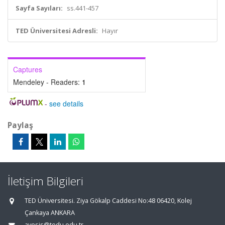
Sayfa Sayıları:
ss.441-457
TED Üniversitesi Adresli:
Hayır
Captures
Mendeley - Readers:
1
-
see details
Paylaş
İletişim Bilgileri
TED Üniversitesi. Ziya Gökalp Caddesi No:48 06420, Kolej
Çankaya ANKARA
avesis@tedu.edu.tr