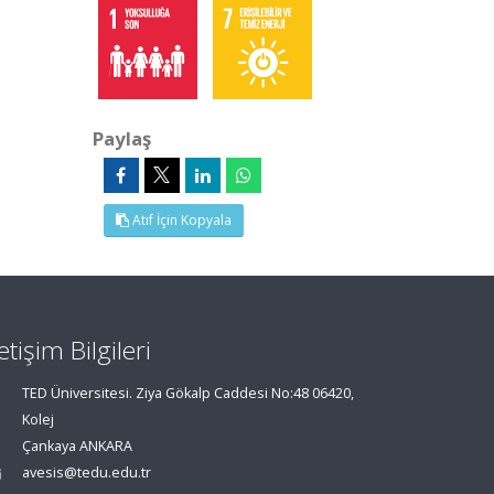
Paylaş
Atıf İçin Kopyala
letişim Bilgileri
TED Üniversitesi. Ziya Gökalp Caddesi No:48 06420,
Kolej
Çankaya ANKARA
avesis@tedu.edu.tr