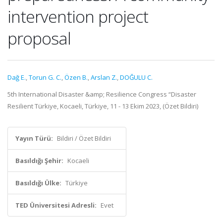
intervention project
proposal
Dağ E.
,
Torun G. C.
,
Özen B.
,
Arslan Z.
,
DOĞULU C.
5th International Disaster &amp; Resilience Congress “Disaster
Resilient Türkiye, Kocaeli, Türkiye, 11 - 13 Ekim 2023, (Özet Bildiri)
Yayın Türü:
Bildiri / Özet Bildiri
Basıldığı Şehir:
Kocaeli
Basıldığı Ülke:
Türkiye
TED Üniversitesi Adresli:
Evet