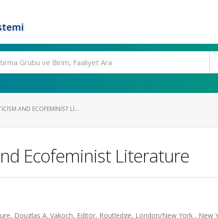
stemi
ICISM AND ECOFEMINIST LI...
and Ecofeminist Literature
re, Douglas A. Vakoch, Editör, Routledge, London/New York , New Y