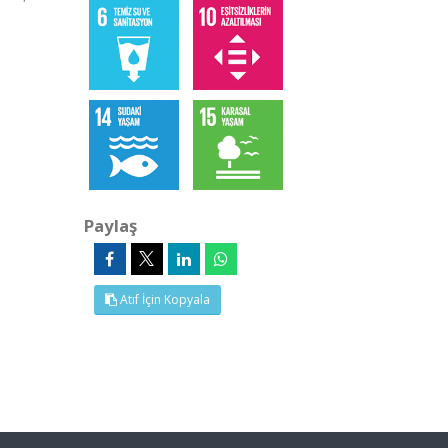
Paylaş
Atıf İçin Kopyala