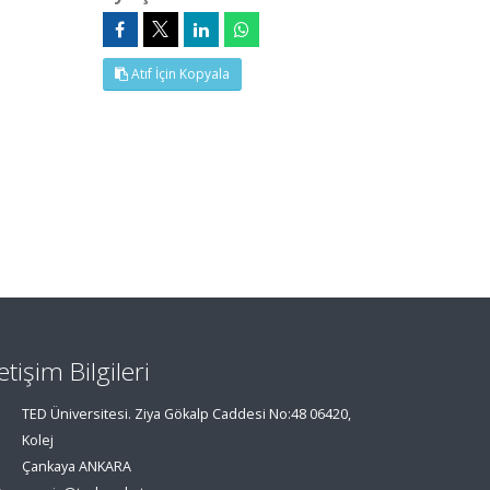
Atıf İçin Kopyala
letişim Bilgileri
TED Üniversitesi. Ziya Gökalp Caddesi No:48 06420,
Kolej
Çankaya ANKARA