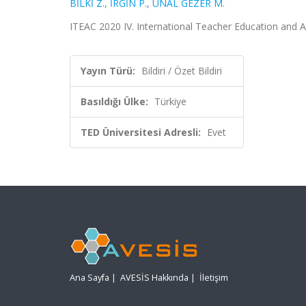
BİLKİ Z.
,
İRGİN P.
,
ÜNAL GEZER M.
ITEAC 2020 IV. International Teacher Education and Acc
Yayın Türü:
Bildiri / Özet Bildiri
Basıldığı Ülke:
Türkiye
TED Üniversitesi Adresli:
Evet
Ana Sayfa
|
AVESİS Hakkında
|
İletişim