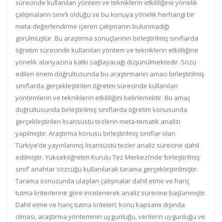
sürecinde kullanılan yöntem ve tekniklerin etkililiğine yönelik
çalışmaların sınırlı olduğu ve bu konuya yönelik herhangi bir
meta-değerlendirme içeren çalışmanın bulunmadığı
görülmüştür. Bu araştırma sonuçlarının birleştirilmiş sınıflarda
öğretim sürecinde kullanılan yöntem ve tekniklerin etkililiğine
yönelik alanyazına katkı sağlayacağı düşünülmektedir. Sözü
edilen önem doğrultusunda bu araştırmanın amacı birleştirilmiş
sınıflarda gerçekleştirilen öğretim sürecinde kullanılan
yöntemlerin ve tekniklerin etkililiğini belirlemektir. Bu amaç
doğrultusunda birleştirilmiş sınıflarda öğretim konusunda
gerçekleştirilen lisansüstü tezlerin meta-tematik analizi
yapılmıştır. Araştırma konusu birleştirilmiş sınıflar olan
Türkiye’de yayınlanmış lisansüstü tezler analiz sürecine dahil
edilmiştir. Yükseköğretim Kurulu Tez Merkezi’nde ‘birleştirilmiş
sınıf’ anahtar sözcüğü kullanılarak tarama gerçekleştirilmiştir.
Tarama sonucunda ulaşılan çalışmalar dahil etme ve hariç
tutma kriterlerine göre incelenerek analiz sürecine başlanmıştır.
Dahil etme ve hariç tutma kriteleri; konu kapsamı dışında
olması, araştırma yönteminin uygunluğu, verilerin uygunluğu ve