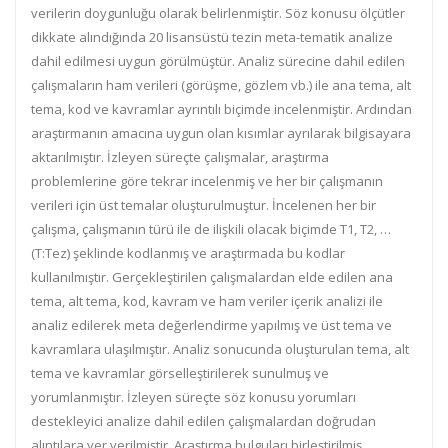
verilerin doygunluğu olarak belirlenmiştir. Söz konusu ölçütler
dikkate alındığında 20 lisansüstü tezin meta-tematik analize
dahil edilmesi uygun görülmüştür. Analiz sürecine dahil edilen
çalışmaların ham verileri (görüşme, gözlem vb.) ile ana tema, alt
tema, kod ve kavramlar ayrıntılı biçimde incelenmiştir. Ardından
araştırmanın amacına uygun olan kısımlar ayrılarak bilgisayara
aktarılmıştır. İzleyen süreçte çalışmalar, araştırma
problemlerine göre tekrar incelenmiş ve her bir çalışmanın
verileri için üst temalar oluşturulmuştur. İncelenen her bir
çalışma, çalışmanın türü ile de ilişkili olacak biçimde T1, T2, …
(T:Tez) şeklinde kodlanmış ve araştırmada bu kodlar
kullanılmıştır. Gerçekleştirilen çalışmalardan elde edilen ana
tema, alt tema, kod, kavram ve ham veriler içerik analizi ile
analiz edilerek meta değerlendirme yapılmış ve üst tema ve
kavramlara ulaşılmıştır. Analiz sonucunda oluşturulan tema, alt
tema ve kavramlar görselleştirilerek sunulmuş ve
yorumlanmıştır. İzleyen süreçte söz konusu yorumları
destekleyici analize dahil edilen çalışmalardan doğrudan
alıntılara yer verilmiştir. Araştırma bulguları birleştirilmiş