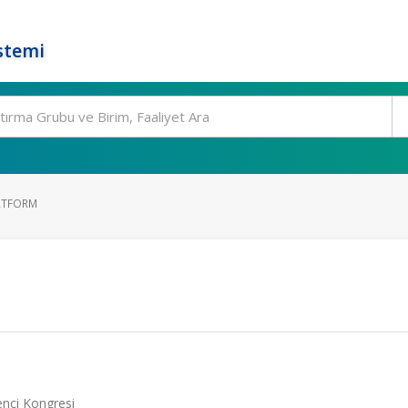
stemi
ATFORM
nci Kongresi