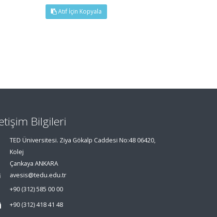
Atıf İçin Kopyala
letişim Bilgileri
TED Üniversitesi. Ziya Gökalp Caddesi No:48 06420,
Kolej
Çankaya ANKARA
avesis@tedu.edu.tr
+90 (312) 585 00 00
+90 (312) 418 41 48