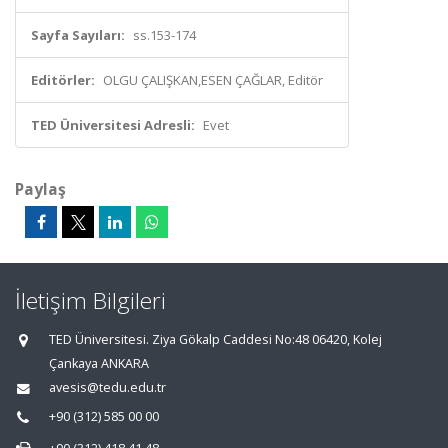
Sayfa Sayıları:
ss.153-174
Editörler:
OLGU ÇALIŞKAN,ESEN ÇAĞLAR, Editör
TED Üniversitesi Adresli:
Evet
Paylaş
İletişim Bilgileri
TED Üniversitesi. Ziya Gökalp Caddesi No:48 06420, Kolej
Çankaya ANKARA
avesis@tedu.edu.tr
+90 (312) 585 00 00