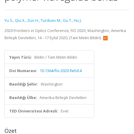
Yu S.
,
Qiu X.
,
Zuo H.
,
Turduev M.
,
Gu T.
,
Hu J.
2020 Frontiers in Optics Conference, FiO 2020, Washington, Amerika
Birleşik Devletleri, 14 - 17 Eylül 2020, (Tam Metin Bildiri)
Yayın Türü:
Bildiri / Tam Metin Bildiri
Doi Numarası:
10.1364/fio.2020.fw5d.4
Basıldığı Şehir:
Washington
Basıldığı Ülke:
Amerika Birleşik Devletleri
TED Üniversitesi Adresli:
Evet
Özet