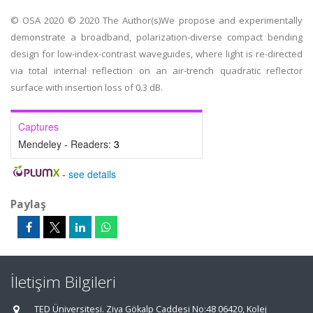
© OSA 2020 © 2020 The Author(s)We propose and experimentally
demonstrate a broadband, polarization-diverse compact bending
design for low-index-contrast waveguides, where light is re-directed
via total internal reflection on an air-trench quadratic reflector
surface with insertion loss of 0.3 dB.
Captures
Mendeley - Readers:
3
-
see details
Paylaş
İletişim Bilgileri
TED Üniversitesi. Ziya Gökalp Caddesi No:48 06420, Kolej