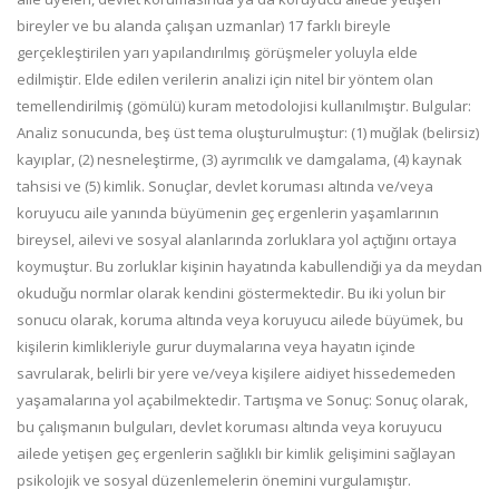
bireyler ve bu alanda çalışan uzmanlar) 17 farklı bireyle
gerçekleştirilen yarı yapılandırılmış görüşmeler yoluyla elde
edilmiştir. Elde edilen verilerin analizi için nitel bir yöntem olan
temellendirilmiş (gömülü) kuram metodolojisi kullanılmıştır. Bulgular:
Analiz sonucunda, beş üst tema oluşturulmuştur: (1) muğlak (belirsiz)
kayıplar, (2) nesneleştirme, (3) ayrımcılık ve damgalama, (4) kaynak
tahsisi ve (5) kimlik. Sonuçlar, devlet koruması altında ve/veya
koruyucu aile yanında büyümenin geç ergenlerin yaşamlarının
bireysel, ailevi ve sosyal alanlarında zorluklara yol açtığını ortaya
koymuştur. Bu zorluklar kişinin hayatında kabullendiği ya da meydan
okuduğu normlar olarak kendini göstermektedir. Bu iki yolun bir
sonucu olarak, koruma altında veya koruyucu ailede büyümek, bu
kişilerin kimlikleriyle gurur duymalarına veya hayatın içinde
savrularak, belirli bir yere ve/veya kişilere aidiyet hissedemeden
yaşamalarına yol açabilmektedir. Tartışma ve Sonuç: Sonuç olarak,
bu çalışmanın bulguları, devlet koruması altında veya koruyucu
ailede yetişen geç ergenlerin sağlıklı bir kimlik gelişimini sağlayan
psikolojik ve sosyal düzenlemelerin önemini vurgulamıştır.