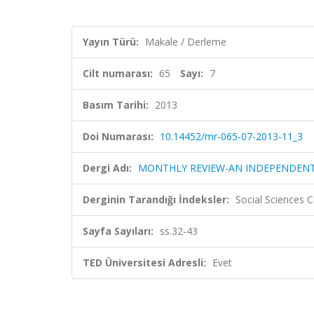
Yayın Türü:
Makale / Derleme
Cilt numarası:
65
Sayı:
7
Basım Tarihi:
2013
Doi Numarası:
10.14452/mr-065-07-2013-11_3
Dergi Adı:
MONTHLY REVIEW-AN INDEPENDENT
Derginin Tarandığı İndeksler:
Social Sciences C
Sayfa Sayıları:
ss.32-43
TED Üniversitesi Adresli:
Evet