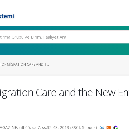
stemi
 OF MIGRATION CARE AND T...
igration Care and the New Em
E, cilt.65, sa.7, ss.32-43, 2013 (SSCI, Scopus)