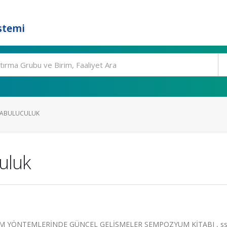
stemi
RABULUCULUK
uluk
M YÖNTEMLERİNDE GÜNCEL GELİŞMELER SEMPOZYUM KİTABI , ss