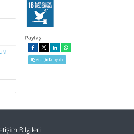
Paylaş
YUM
Atıf İçin Kopyala
letişim Bilgileri