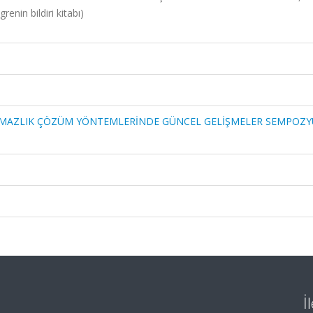
enin bildiri kitabı)
UŞMAZLIK ÇÖZÜM YÖNTEMLERİNDE GÜNCEL GELİŞMELER SEMPOZ
İ