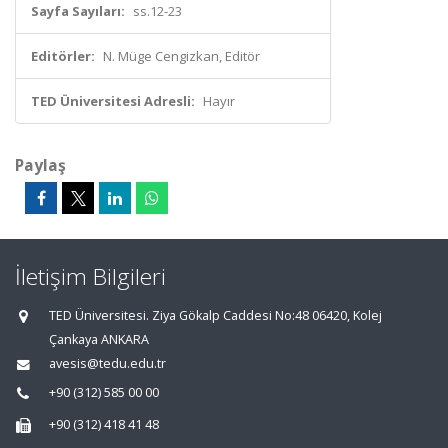
Sayfa Sayıları:
ss.12-23
Editörler:
N. Müge Cengizkan, Editör
TED Üniversitesi Adresli:
Hayır
Paylaş
İletişim Bilgileri
TED Üniversitesi. Ziya Gökalp Caddesi No:48 06420, Kolej
Çankaya ANKARA
avesis@tedu.edu.tr
+90 (312) 585 00 00
+90 (312) 418 41 48