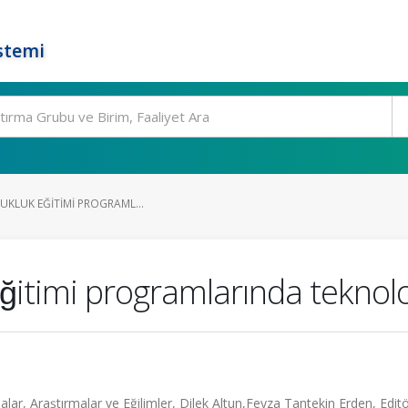
stemi
UKLUK EĞITIMI PROGRAML...
eğitimi programlarında teknolo
ar, Araştırmalar ve Eğilimler, Dilek Altun,Feyza Tantekin Erden, Editö