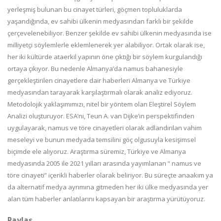
yerleşmiş bulunan bu cinayet türleri, göçmen topluluklarda
yaşandığında, ev sahibi ülkenin medyasından farklı bir şekilde
çerçevelenebiliyor. Benzer şekilde ev sahibi ülkenin medyasında ise
milliyetçi söylemlerle eklemlenerek yer alabiliyor. Ortak olarak ise,
her iki kültürde ataerkil yapının öne çıktığı bir söylem kurgulandığı
ortaya çıkıyor. Bu nedenle Almanya’da namus bahanesiyle
gerçekleştirilen cinayetlere dair haberleri Almanya ve Türkiye
medyasından tarayarak karşılaştırmalı olarak analiz ediyoruz.
Metodolojik yaklaşımımızı, nitel bir yöntem olan Eleştirel Söylem
Analizi oluşturuyor. ESA’ni, Teun A. van Dijke’ın perspektifinden
uygulayarak, namus ve töre cinayetleri olarak adlandırılan vahim
meseleyi ve bunun medyada temsilini göç olgusuyla kesişimsel
biçimde ele alıyoruz. Araştırma süremiz, Türkiye ve Almanya
medyasında 2005 ile 2021 yılları arasında yayımlanan “ namus ve
töre cinayeti” içerikli haberler olarak beliriyor. Bu süreçte anaakım ya
da alternatif medya ayrımına gitmeden her iki ülke medyasında yer
alan tüm haberler anlatılarını kapsayan bir araştırma yürütüyoruz.
Paylaş