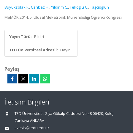
Büyüksolak F.
,
Canbaz H.
,
Yıldırım C.
,
Tekoğlu C.
,
Taşcıoğlu Y.
MeMÖK 2014, 5. Ulusal Mekatronik Mühendisliği Öğrenci Kongresi
Yayın Türü:
Bildiri
TED Üniversitesi Adresli:
Hayır
Paylaş
İletişim Bilgileri
TED Üniversitesi. Ziya Gökalp Caddesi No:48 06420, Kolej
Çankaya ANKARA
avesis@tedu.edu.tr