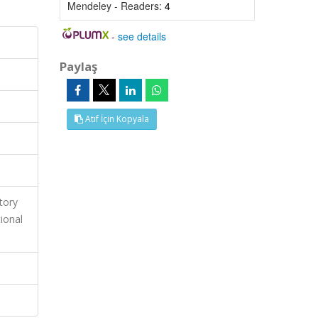
Mendeley - Readers:
4
-
see details
Paylaş
Atıf İçin Kopyala
tory
tional