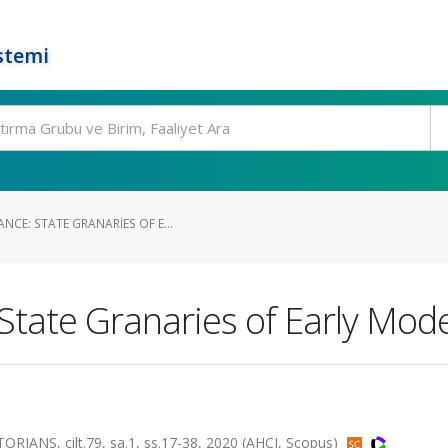
stemi
CE: STATE GRANARIES OF E...
tate Granaries of Early Mode
NS, cilt.79, sa.1, ss.17-38, 2020 (AHCI, Scopus)