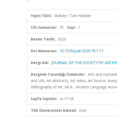
Yayın Türü:
Makale / Tam Makale
Cilt numarası:
79
Sayı:
1
Basım Tarihi:
2020
Doi Numarası:
10.1525/jsah.2020.79.1.17
Dergi Adı:
JOURNAL OF THE SOCIETY OF ARCHI
Derginin Tarandığı İndeksler:
Arts and Humaniti
and Life, Art Abstracts, Art Index, Art Source, Aver
Bibliography of Art, MLA - Modern Language Asso
Sayfa Sayıları:
ss.17-38
TED Üniversitesi Adresli:
Evet