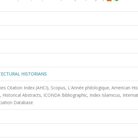
TECTURAL HISTORIANS
es Citation Index (AHCI), Scopus, L'Année philologique, American His
y, Historical Abstracts, ICONDA Bibliographic, Index Islamicus, Interna
ciation Database