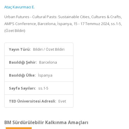
Ataç Kavurmacı E.
Urban Futures - Cultural Pasts: Sustainable Cities, Cultures & Crafts,
AMPS Conference, Barcelona, İspanya, 15 - 17 Temmuz 2024, ss.1-5,
(Özet Bildiri)
Yayın Türü:
Bildiri / Özet Bildiri
Basıldığı Şehir:
Barcelona
Basıldığı Ülke:
İspanya
Sayfa Sayıları:
ss.1-5
TED Üniversitesi Adresli:
Evet
BM Sürdürülebilir Kalkınma Amaçları