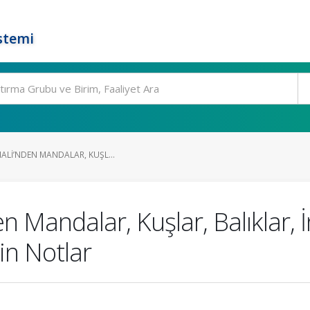
stemi
NALI’NDEN MANDALAR, KUŞL...
en Mandalar, Kuşlar, Balıklar, 
çin Notlar