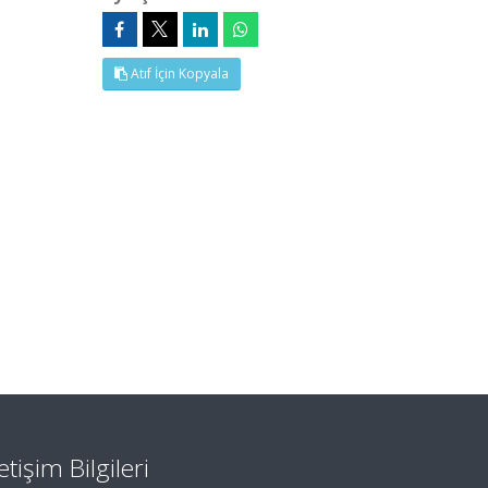
Atıf İçin Kopyala
letişim Bilgileri