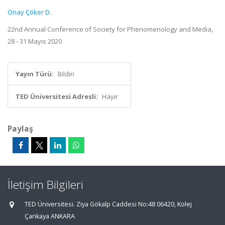
Onay Çöker D.
22nd Annual Conference of Society for Phenomenology and Media,
28 - 31 Mayıs 2020
Yayın Türü:
Bildiri
TED Üniversitesi Adresli:
Hayır
Paylaş
İletişim Bilgileri
TED Üniversitesi. Ziya Gökalp Caddesi No:48 06420, Kolej
Çankaya ANKARA