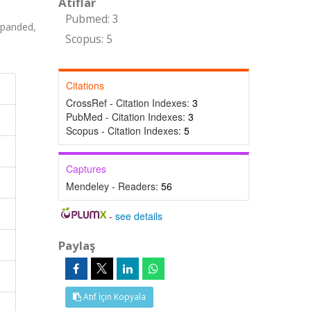
Atıflar
Pubmed: 3
xpanded,
Scopus: 5
Citations
CrossRef - Citation Indexes:
3
PubMed - Citation Indexes:
3
Scopus - Citation Indexes:
5
Captures
Mendeley - Readers:
56
-
see details
Paylaş
Atıf İçin Kopyala