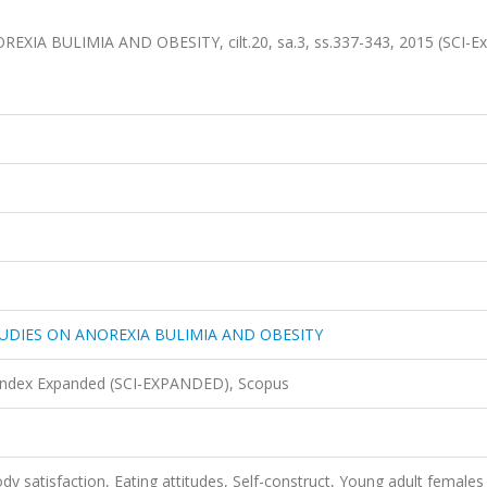
 BULIMIA AND OBESITY, cilt.20, sa.3, ss.337-343, 2015 (SCI-E
UDIES ON ANOREXIA BULIMIA AND OBESITY
 Index Expanded (SCI-EXPANDED), Scopus
y satisfaction, Eating attitudes, Self-construct, Young adult females