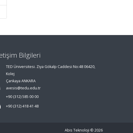
letişim Bilgileri
TED Üniversitesi. Ziya Gökalp Caddesi No:48 06420,
Kolej
Çankaya ANKARA
avesis@tedu.edu.tr
+90 (312) 585 00 00
+90 (312) 418 41 48
Abis Teknoloji
© 2026