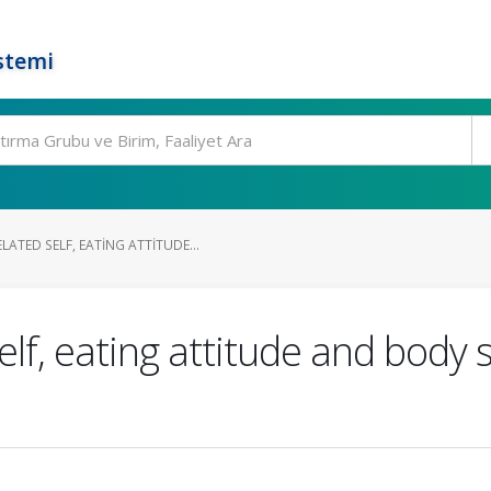
stemi
TED SELF, EATING ATTITUDE...
f, eating attitude and body s