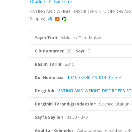
Oruclular Y.
,
Bariskin E.
EATING AND WEIGHT DISORDERS-STUDIES ON ANOREXIA
Scopus)
Yayın Türü:
Makale / Tam Makale
Cilt numarası:
20
Sayı:
3
Basım Tarihi:
2015
Doi Numarası:
10.1007/s40519-014-0165-9
Dergi Adı:
EATING AND WEIGHT DISORDERS-ST
Derginin Tarandığı İndeksler:
Science Citation
Sayfa Sayıları:
ss.337-343
Anahtar Kelimeler:
Autonomous-related self, Bod