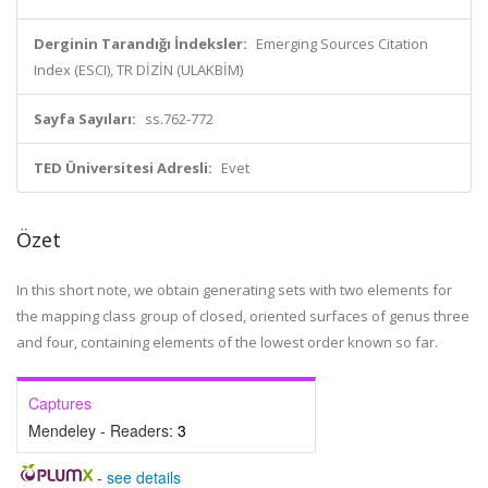
Derginin Tarandığı İndeksler:
Emerging Sources Citation
Index (ESCI), TR DİZİN (ULAKBİM)
Sayfa Sayıları:
ss.762-772
TED Üniversitesi Adresli:
Evet
Özet
In this short note, we obtain generating sets with two elements for
the mapping class group of closed, oriented surfaces of genus three
and four, containing elements of the lowest order known so far.
Captures
Mendeley - Readers:
3
-
see details