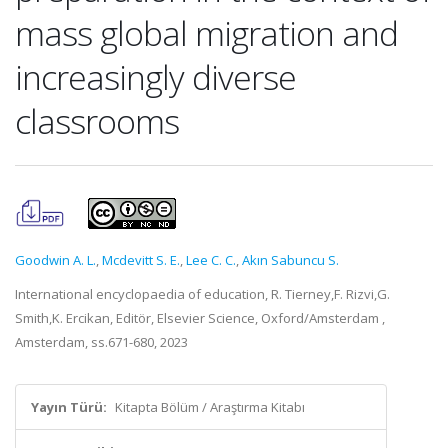
mass global migration and
increasingly diverse
classrooms
Goodwin A. L.
,
Mcdevitt S. E.
,
Lee C. C.
,
Akın Sabuncu S.
International encyclopaedia of education, R. Tierney,F. Rizvi,G.
Smith,K. Ercikan, Editör, Elsevier Science, Oxford/Amsterdam ,
Amsterdam, ss.671-680, 2023
Yayın Türü:
Kitapta Bölüm / Araştırma Kitabı