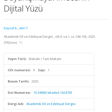
Dijital Yüzü
baysal b.
,
akin f.
Akademik Dil ve Edebiyat Dergisi , cilt.9, sa.1, ss.146-165, 2025
(TRDizin)
Yayın Türü:
Makale / Tam Makale
Cilt numarası:
9
Sayı:
1
Basım Tarihi:
2025
Doi Numarası:
10.34083/akaded.1624765
Dergi Adı:
Akademik Dil ve Edebiyat Dergisi