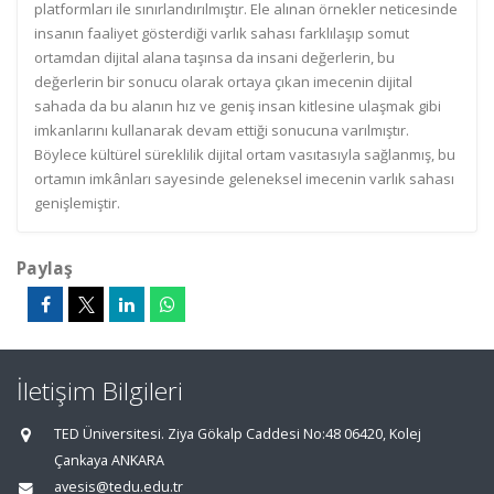
platformları ile sınırlandırılmıştır. Ele alınan örnekler neticesinde
insanın faaliyet gösterdiği varlık sahası farklılaşıp somut
ortamdan dijital alana taşınsa da insani değerlerin, bu
değerlerin bir sonucu olarak ortaya çıkan imecenin dijital
sahada da bu alanın hız ve geniş insan kitlesine ulaşmak gibi
imkanlarını kullanarak devam ettiği sonucuna varılmıştır.
Böylece kültürel süreklilik dijital ortam vasıtasıyla sağlanmış, bu
ortamın imkânları sayesinde geleneksel imecenin varlık sahası
genişlemiştir.
Paylaş
İletişim Bilgileri
TED Üniversitesi. Ziya Gökalp Caddesi No:48 06420, Kolej
Çankaya ANKARA
avesis@tedu.edu.tr