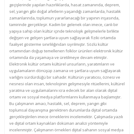
geçişlerinde yapılan hazırlıklarda, hasat zamanında, deprem,
sel, yangın gibi doğal afetlerin yaşandığı zamanlarda, hastalık
zamanlarında, toplumun yararlanacağı bir yapının inşasında,
tamirinde gerçekleşir. Kadim bir gelenek olan imece, canlı bir
yapıya sahip olan kültür içinde teknolojik gelişmelerle birlikte
değişen ve gelişen şartlara uyum sağlayarak fiziki ortamda
faaliyet gösterme sınırlılığından sıyrılmıştır. Sözlü kültür
ortamından doğup temellenen folklor ürünleri elektronik kültür
ortamında da yaşamaya ve üretilmeye devam etmiştir.
Elektronik kültür ortamı kültürel unsurların, yaratımların ve
uygulamaların dönüşüp zamana ve şartlara uyum sağlayarak
varlığını sürdürdüğü bir sahadır. Kültürün yaratıcısı, öznesi ve
nesnesi olan insan, teknolojinin gelişmesiyle ritüellerini, kültürel
yaratma ve uygulamalarını icra edecek bir alan olarak dijital
ortamı ve sosyal medya platformlarını kullanmaya başlamıştır.
Bu çalışmanın amacı, hastalık, sel, deprem, yangın gibi
toplumsal dayanışma gerektiren durumlarda dijital ortamda
gerçekleştirilen imece örneklerini incelemektir. Çalışmada yazılı
ve dijital ortam kaynakları doküman analizi yöntemiyle
incelenmiştir. Çalışmanın örnekleri dijital sahanın sosyal medya