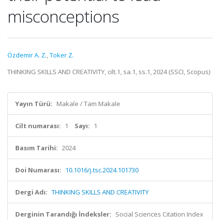
misconceptions
Özdemir A. Z.
,
Toker Z.
THINKING SKILLS AND CREATIVITY, cilt.1, sa.1, ss.1, 2024 (SSCI, Scopus)
Yayın Türü:
Makale / Tam Makale
Cilt numarası:
1
Sayı:
1
Basım Tarihi:
2024
Doi Numarası:
10.1016/j.tsc.2024.101730
Dergi Adı:
THINKING SKILLS AND CREATIVITY
Derginin Tarandığı İndeksler:
Social Sciences Citation Index