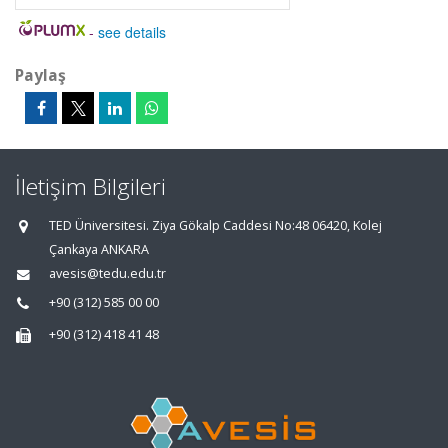
-
see details
Paylaş
İletişim Bilgileri
TED Üniversitesi. Ziya Gökalp Caddesi No:48 06420, Kolej
Çankaya ANKARA
avesis@tedu.edu.tr
+90 (312) 585 00 00
+90 (312) 418 41 48