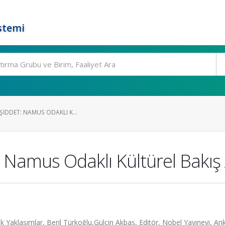
stemi
 ŞIDDET: NAMUS ODAKLI K...
t: Namus Odaklı Kültürel Bakış 
ojik Yaklaşımlar, Beril Türkoğlu,Gülçin Akbaş, Editör, Nobel Yayınevi, An