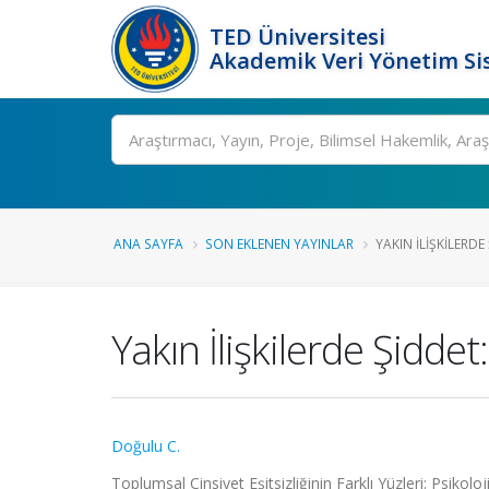
TED Üniversitesi
Akademik Veri Yönetim Si
Ara
ANA SAYFA
SON EKLENEN YAYINLAR
YAKIN İLIŞKILERDE
Yakın İlişkilerde Şidde
Doğulu C.
Toplumsal Cinsiyet Eşitsizliğinin Farklı Yüzleri: Psikol