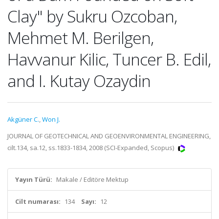
Clay" by Sukru Ozcoban,
Mehmet M. Berilgen,
Havvanur Kilic, Tuncer B. Edil,
and I. Kutay Ozaydin
Akgüner C.
,
Won J.
JOURNAL OF GEOTECHNICAL AND GEOENVIRONMENTAL ENGINEERING,
cilt.134, sa.12, ss.1833-1834, 2008 (SCI-Expanded, Scopus)
Yayın Türü:
Makale / Editöre Mektup
Cilt numarası:
134
Sayı:
12