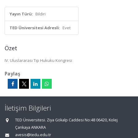
Yayın Türü:
Bildiri
TED Üniversitesi Adresli:
Evet
Özet
IV. Uluslararası Tıp Hukuku Kongresi
Paylaş
İletişim Bilgileri
TED Üniversitesi. Ziya Gökalp Caddesi No:48 06420, Kolej
Çankaya ANKARA
avesis@tedu.edu.tr