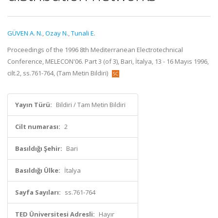
GÜVEN A. N.
,
Ozay N.
,
Tunali E.
Proceedings of the 1996 8th Mediterranean Electrotechnical
Conference, MELECON'06. Part 3 (of 3), Bari, İtalya, 13 - 16 Mayıs 1996,
cilt.2, ss.761-764, (Tam Metin Bildiri)
Yayın Türü:
Bildiri / Tam Metin Bildiri
Cilt numarası:
2
Basıldığı Şehir:
Bari
Basıldığı Ülke:
İtalya
Sayfa Sayıları:
ss.761-764
TED Üniversitesi Adresli:
Hayır