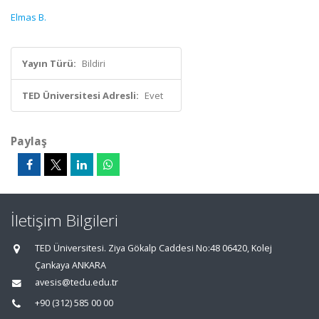
Elmas B.
Yayın Türü:
Bildiri
TED Üniversitesi Adresli:
Evet
Paylaş
İletişim Bilgileri
TED Üniversitesi. Ziya Gökalp Caddesi No:48 06420, Kolej
Çankaya ANKARA
avesis@tedu.edu.tr
+90 (312) 585 00 00