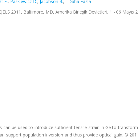
t F.
,
Paskiewicz D.
,
Jacobson R.
,
...Daha Fazla
ELS 2011, Baltimore, MD, Amerika Birleşik Devletleri, 1 - 06 Mayıs 
 be used to introduce sufficient tensile strain in Ge to transform 
 can support population inversion and thus provide optical gain. © 201