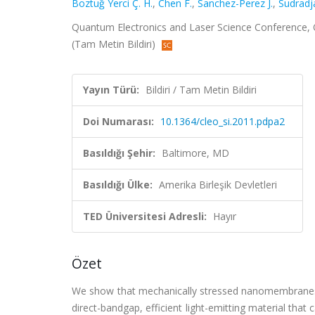
Boztuğ Yerci Ç. H.
,
Chen F.
,
Sanchez-Perez J.
,
Sudradja
Quantum Electronics and Laser Science Conference, Q
(Tam Metin Bildiri)
Yayın Türü:
Bildiri / Tam Metin Bildiri
Doi Numarası:
10.1364/cleo_si.2011.pdpa2
Basıldığı Şehir:
Baltimore, MD
Basıldığı Ülke:
Amerika Birleşik Devletleri
TED Üniversitesi Adresli:
Hayır
Özet
We show that mechanically stressed nanomembranes can
direct-bandgap, efficient light-emitting material that