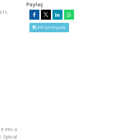
Paylaş
2011,
Atıf İçin Kopyala
it into a
1 Optical