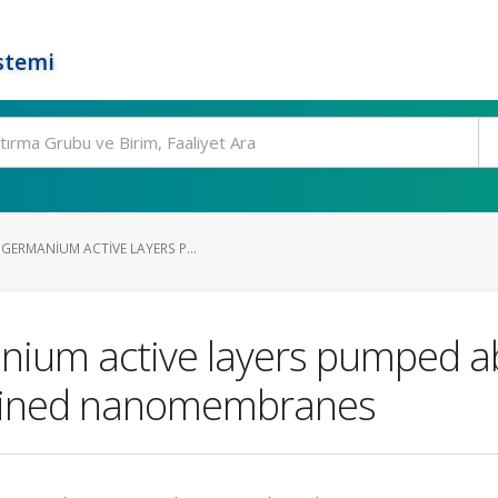
stemi
GERMANIUM ACTIVE LAYERS P...
nium active layers pumped a
trained nanomembranes