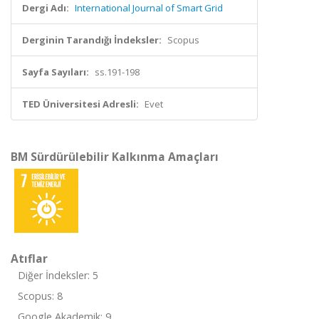
Dergi Adı:
International Journal of Smart Grid
Derginin Tarandığı İndeksler:
Scopus
Sayfa Sayıları:
ss.191-198
TED Üniversitesi Adresli:
Evet
BM Sürdürülebilir Kalkınma Amaçları
Atıflar
Diğer İndeksler: 5
Scopus: 8
Google Akademik: 9