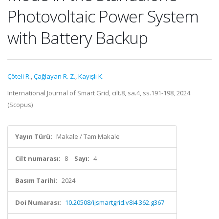
Photovoltaic Power System
with Battery Backup
Çöteli R.
,
Çağlayan R. Z.
,
Kayışlı K.
International Journal of Smart Grid, cilt.8, sa.4, ss.191-198, 2024
(Scopus)
Yayın Türü:
Makale / Tam Makale
Cilt numarası:
8
Sayı:
4
Basım Tarihi:
2024
Doi Numarası:
10.20508/ijsmartgrid.v8i4.362.g367