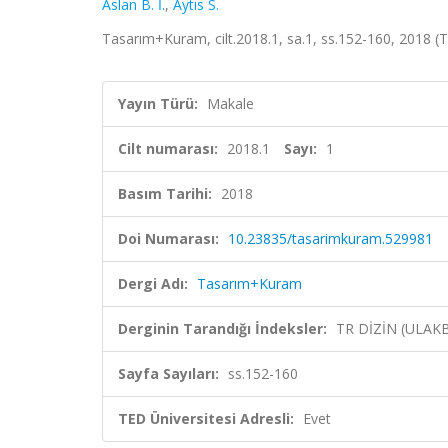
Aslan B. İ.
,
Aytıs S.
Tasarım+Kuram, cilt.2018.1, sa.1, ss.152-160, 2018 (
Yayın Türü:
Makale
Cilt numarası:
2018.1
Sayı:
1
Basım Tarihi:
2018
Doi Numarası:
10.23835/tasarimkuram.529981
Dergi Adı:
Tasarım+Kuram
Derginin Tarandığı İndeksler:
TR DİZİN (ULAK
Sayfa Sayıları:
ss.152-160
TED Üniversitesi Adresli:
Evet