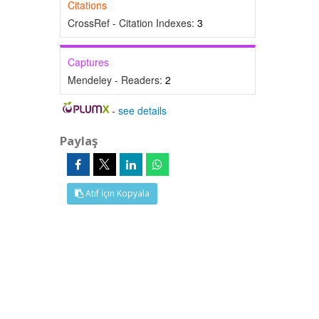
Citations
CrossRef - Citation Indexes:
3
Captures
Mendeley - Readers:
2
-
see details
Paylaş
Atıf İçin Kopyala