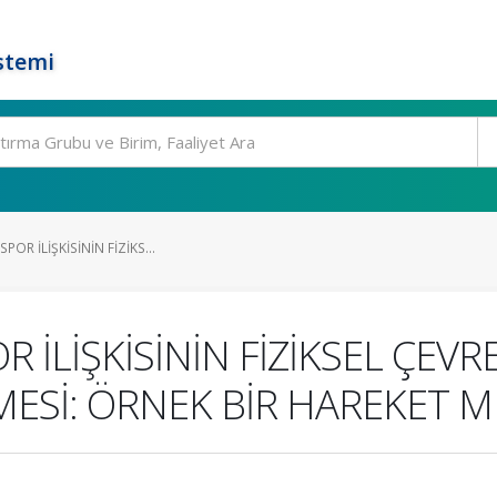
stemi
POR İLİŞKİSİNİN FİZİKS...
R İLİŞKİSİNİN FİZİKSEL ÇEVR
ESİ: ÖRNEK BİR HAREKET M