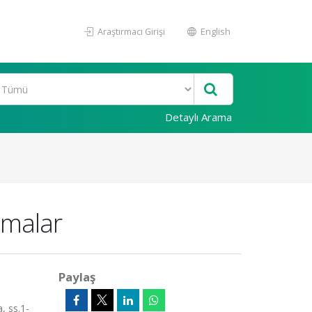
Araştırmacı Girişi
English
Detaylı Arama
amalar
Paylaş
, ss.1-