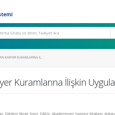
stemi
N KARIYER KURAMLARINA İL...
yer Kuramlarına İlişkin Uygul
arı, Diğdem Müge Siyez, Editör, Akademisyen Yayınevi Kitabevi, Ankara