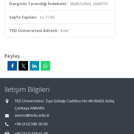
Derginin Tarandığı İndeksler:
MathSciNet, zbMATH
Sayfa Sayıları:
ss.71-83
TED Üniversitesi Adresli:
Evet
Paylaş
İletişim Bilgileri
TED Üniversitesi. Ziya Gökalp Caddesi No:48 06420, Kolej
Çankaya ANKARA
avesis@tedu.edu.tr
+90 (312) 585 00 00
+90 (312) 418 41 48