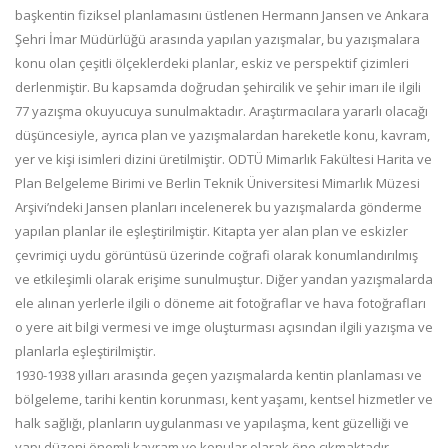
başkentin fiziksel planlamasını üstlenen Hermann Jansen ve Ankara
Şehri İmar Müdürlüğü arasında yapılan yazışmalar, bu yazışmalara
konu olan çeşitli ölçeklerdeki planlar, eskiz ve perspektif çizimleri
derlenmiştir. Bu kapsamda doğrudan şehircilik ve şehir imarı ile ilgili
77 yazışma okuyucuya sunulmaktadır. Araştırmacılara yararlı olacağı
düşüncesiyle, ayrıca plan ve yazışmalardan hareketle konu, kavram,
yer ve kişi isimleri dizini üretilmiştir. ODTÜ Mimarlık Fakültesi Harita ve
Plan Belgeleme Birimi ve Berlin Teknik Üniversitesi Mimarlık Müzesi
Arşivi’ndeki Jansen planları incelenerek bu yazışmalarda gönderme
yapılan planlar ile eşleştirilmiştir. Kitapta yer alan plan ve eskizler
çevrimiçi uydu görüntüsü üzerinde coğrafi olarak konumlandırılmış
ve etkileşimli olarak erişime sunulmuştur. Diğer yandan yazışmalarda
ele alınan yerlerle ilgili o döneme ait fotoğraflar ve hava fotoğrafları
o yere ait bilgi vermesi ve imge oluşturması açısından ilgili yazışma ve
planlarla eşleştirilmiştir.
1930-1938 yılları arasında geçen yazışmalarda kentin planlaması ve
bölgeleme, tarihi kentin korunması, kent yaşamı, kentsel hizmetler ve
halk sağlığı, planların uygulanması ve yapılaşma, kent güzelliği ve
yapı düzeni önemli kavram ve konular olarak öne çıkmaktadır.