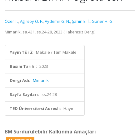
Özer T.
,
Ağırsoy Ö. F.
,
Aydemir G. N.
,
Şahin E. İ.
,
Güner H. G.
Mimarlık, sa.431, ss.24-28, 2023 (Hakemsiz Dergi)
Yayın Türü:
Makale / Tam Makale
Basım Tarihi:
2023
Dergi Adı:
Mimarlık
Sayfa Sayıları:
ss.24-28
TED Üniversitesi Adresli:
Hayır
BM Sürdürülebilir Kalkınma Amaçları