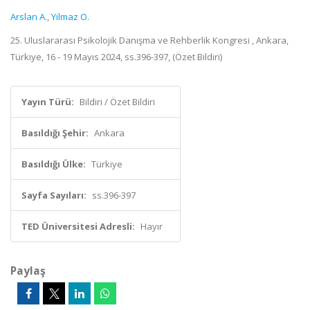
Arslan A.
,
Yılmaz O.
25. Uluslararası Psikolojik Danışma ve Rehberlik Kongresi , Ankara,
Türkiye, 16 - 19 Mayıs 2024, ss.396-397, (Özet Bildiri)
Yayın Türü:
Bildiri / Özet Bildiri
Basıldığı Şehir:
Ankara
Basıldığı Ülke:
Türkiye
Sayfa Sayıları:
ss.396-397
TED Üniversitesi Adresli:
Hayır
Paylaş