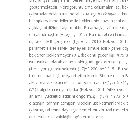
Davranışsal çalışmalar, beklenmeyen bir uyaranın, bekl
göstermektedir. Nörogörüntüleme çalışmaları ise, bekle
çalışmalar beklentinin nöral aktiviteyi
baskılayıcı
etkisi
hesaplamalı modelleme ile beklentinin davranışsal etk
açıklayabildiğini araştırmaktır. Bu amaçla, tahmine da
oluşturulmuştur (Heeger, 2017). Bu model ile (1) insan
üç farklı fMRI çalışması (Egner vd. 2010; Kok vd. 2011;
parametrelerle efMRI deneyleri simüle edilip genel do
beklenen,beklenmeyen) X 2 (beklenti geçerliliği: %75,%5
istatistiksel olarak anlamlı olduğunu göstermiştir 
(iterasyon) gerekmektedir (t(7)=3.220, p=0.015). Bu s
tamamlanabildiğine işaret etmektedir. Simüle edilen B
aktiviteyi yükseltici etkisini öngörmüştür (F(1,7)=5.811
(V1) bulguları ile uyumludur (Kok vd. 2011; Aitken vd. 
anlamlı, yükseltici etkisini öngörmüş (
F(1,7)=4.973, p=
olacağını tahmin etmiştir. Modelin üst katmanlardaki 
çalışma, tahmine dayalı yinelemeli bir kortikal modeli
etkilerini açıklayabildiğini göstermektedir.