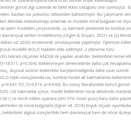
enen bir uyarana kıyasla daha uzun sürede tespit edilebildiğini
ntinin görsel algı üzerinde iki farklı etkisi olduğunu öne sürmüştür. B
nden, bazıları ise
yükseltici
etkisinden bahsetmiştir. Bu çalışmanın am
ileri altındaki mekanizmayı anlamak ve modelin nöral bulguları ne ölç
yalı işlem modelleri çerçevesinde, üç katmanlı yinelemeli bir kortikal m
 davranışsal verileri modellenmiş (Urgen & Boyaci, 2021) ve (2) litera
 Aitken vd. 2020) incelenerek simülasyonlar yapılmıştır. Optimize edile
ğrusal modelle BOLD tepkileri elde edilmiştir. 2 (deneme türü:
0) tekrarlı ölçümler ANOVA ile yapılan analizler, beklentinin temel etk
(F(1,7)=18.511, p=0.004). Beklenmeyen denemelerde daha çok hesaplama
onuç, duyusal sürecin beklentiler karşılanmadığında daha uzun sürede
OLD tepki sonuçlarında ise, kortikal model alt katmanlarda beklentini
, p=0.047; F(1,7)=6.019, p=0.044). Bu sonuç literatürdeki birincil görsel
2020). Üst katmanlar içinse, model beklentinin nöral aktivitede marjinal
0.061)
ve tercih edilen uyarana (örn.:FFA: insan yüzü) karşı daha yükse
tahminleri de nöral bulgularla (Egner vd. 2010) büyük ölçüde uyumludu
n, beklentinin algısal süreçlerdeki hem davranışsal hem de nöral düzey