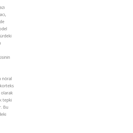
azı
acı,
üde
odel
türdeki
n
isinin
n nöral
 korteks
 olarak
k tepki
r. Bu
deki