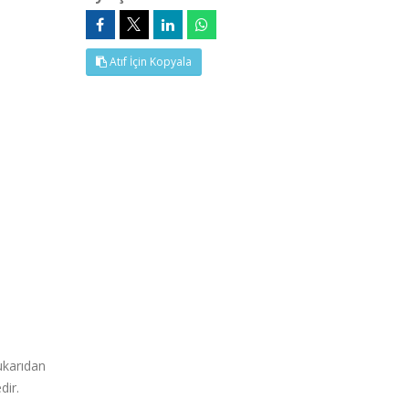
Atıf İçin Kopyala
ukarıdan
dir.