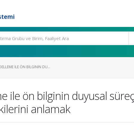
stemi
LLEME ILE ÖN BILGININ DU...
ile ön bilginin duyusal süreç
kilerini anlamak