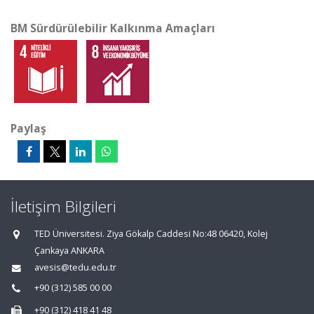
BM Sürdürülebilir Kalkınma Amaçları
Paylaş
İletişim Bilgileri
TED Üniversitesi. Ziya Gökalp Caddesi No:48 06420, Kolej
Çankaya ANKARA
avesis@tedu.edu.tr
+90 (312) 585 00 00
+90 (312) 418 41 48