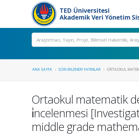
TED Üniversitesi
Akademik Veri Yönetim Si
Ara
ANA SAYFA
SON EKLENEN YAYINLAR
ORTAOKUL MATEMA
Ortaokul matematik de
i̇ncelenmesi [Investig
middle grade mathemat