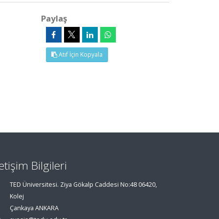
Paylaş
Atıf İçin Kopyala
letişim Bilgileri
TED Üniversitesi. Ziya Gökalp Caddesi No:48 06420,
Kolej
Çankaya ANKARA