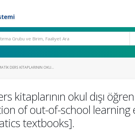
stemi
TIK DERS KITAPLARININ OKU...
rs kitaplarının okul dışı öğr
ation of out-of-school learnin
ics textbooks].