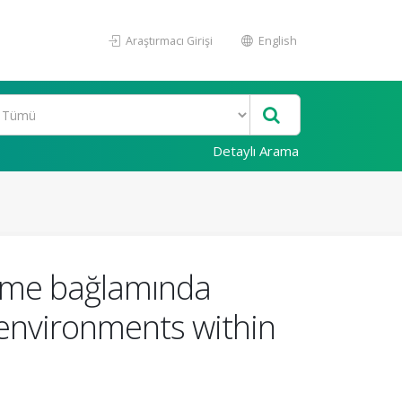
Araştırmacı Girişi
English
Detaylı Arama
enme bağlamında
g environments within