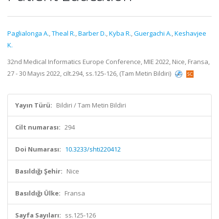
Paglialonga A.
,
Theal R.
,
Barber D.
,
Kyba R.
,
Guergachi A.
,
Keshavjee
K.
32nd Medical Informatics Europe Conference, MIE 2022, Nice, Fransa,
27 - 30 Mayıs 2022, cilt.294, ss.125-126, (Tam Metin Bildiri)
Yayın Türü:
Bildiri / Tam Metin Bildiri
Cilt numarası:
294
Doi Numarası:
10.3233/shti220412
Basıldığı Şehir:
Nice
Basıldığı Ülke:
Fransa
Sayfa Sayıları:
ss.125-126