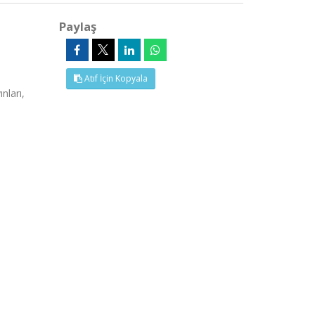
Paylaş
Atıf İçin Kopyala
nları,