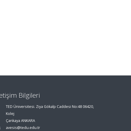
letişim Bilgileri
TED Üniversitesi. Ziya Gökalp Caddesi No:48 06420,
Kolej
Çankaya ANKARA
avesis@tedu.edu.tr